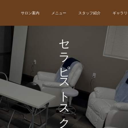
サロン案内
メニュー
スタッフ紹介
ギャラリ
セ
ラ
ピ
ス
ト
ス
ク