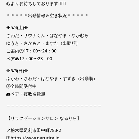
心よりお待ちしております🧚🏻‍♀️
＊＊＊＊＊出勤情報＆空き状況＊＊＊＊＊
🔶5/4(土)🔶
さわだ・サウナくん・はなやま・なかむら
ゆうき・さかもと・ますだ（出勤順）
ご案内🕒17：00〜24：00
ペア👥17：00〜23：00
🔷5/5(日)🔷
ふかわ・さわだ・はなやま・すずき（出勤順）
🕒全時間受付中
👥ペア・複数名歓迎
＝＝＝＝＝＝＝＝＝＝＝＝＝＝＝＝＝＝＝＝＝＝
【リラクゼーションサロン なるりら】
📍栃木県足利市田中町783-2
🛜https://www.narurira.jp