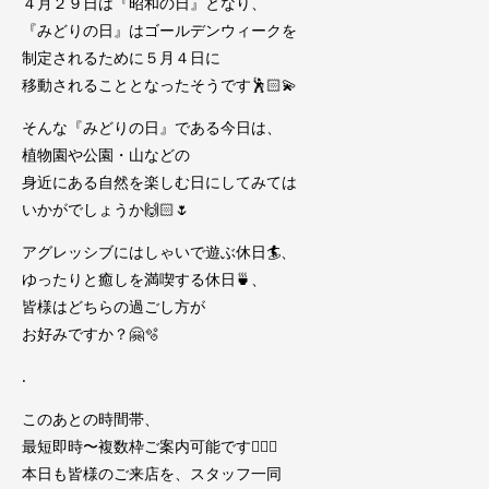
４月２９日は『昭和の日』となり、
『みどりの日』はゴールデンウィークを
制定されるために５月４日に
移動されることとなったそうです🕺🏻💫
そんな『みどりの日』である今日は、
植物園や公園・山などの
身近にある自然を楽しむ日にしてみては
いかがでしょうか🙌🏻🌷
アグレッシブにはしゃいで遊ぶ休日🏄、
ゆったりと癒しを満喫する休日🍵、
皆様はどちらの過ごし方が
お好みですか？🤗🫧
.
このあとの時間帯、
最短即時〜複数枠ご案内可能です🙆🏻‍♀️
本日も皆様のご来店を、スタッフ一同