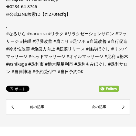
☎️0284-64-8746
❇️公式LINE検索ID【@270tecfq】
.
#なるりら #narurira #リラク #リラクゼーションサロン #マッ
サージ #快眠 #浮腫改善 #肩こり #足ツボ #血流改善 #血行促進
#冷え性改善 #免疫力向上 #筋膜リリース #揉みほぐし #リンパ
マッサージ #ヘッドマッサージ #オイルマッサージ #足利 #栃木
#ashikaga #足利市 #栃木県足利市 #足利もみほぐし #足利サロ
ン #自律神経 #予約受付中 #当日予約OK