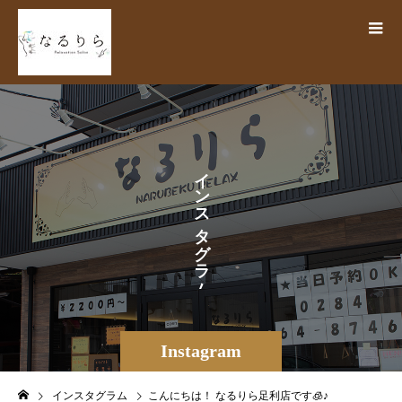
イ
ン
ス
タ
グ
ラ
ム
Instagram
インスタグラム
こんにちは！ なるりら足利店です🧊♪