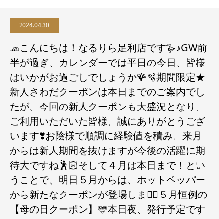
2024.04.30
🧢こんにちは！なるりら足利店です🪿♪GW前
半が過ぎ、カレンダーでは平日の今日、皆様
はいかがお過ごしでしょうか🪸🫧期間限定★
新人さわだクーポンは本日までのご案内でし
たが、今回の新人クーポンも大盛況となり、
ご利用いただいた皆様、誠にありがとうござ
います❣️お陰様で順調に経験値を積み、来月
からは新人期間を抜けますが今後の活躍に期
待大ですね🕺🏻️そして４月は本日まで！とい
うことで、明日５月からは、ホットペッパー
から新たなクーポンが登場します🏻５月恒例の
【母の日クーポン】🩵本日夜、発行予定です