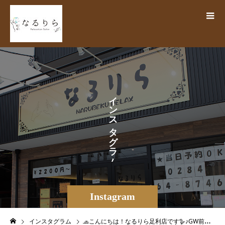
イ
ン
ス
タ
グ
ラ
ム
Instagram
インスタグラム
🧢こんにちは！なるりら足利店です🪿♪GW前半が過ぎ、カレンダーでは平日の今日、皆様はいかがお過ごしでしょうか🪸🫧期間限定★新人さわだクーポンは本日までのご案内でしたが、今回の新人クーポンも大盛況となり、ご利用いただいた皆様、誠にありがとうございます❣️お陰様で順調に経験値を積み、来月からは新人期間を抜けますが今後の活躍に期待大ですね🕺🏻️そして４月は本日まで！ということで、明日５月からは、ホットペッパーから新たなクーポンが登場します🏻５月恒例の【母の日クーポン】🩵本日夜、発行予定です次回更新では、【母の日クーポン】の詳細をご紹介いたしますので是非お楽しみに🥳.このあとの時間帯、若干枠ご案内可能です🏻‍♀️本日も皆様のご来店を、スタッフ一同心よりお待ちしております＊＊＊＊＊出勤情報＆空き状況＊＊＊＊＊4/30(火)いとう・さわだ・かなや・はなやま（出勤順）ご案内14：45〜17：00、20：45〜24：00ペア👥20：45〜23：005/1(水)すぁだ・はなやま・すずき・かなやサウナくん・さかもと・かわしま（出勤順）全時間受付中👥ペア・複数名歓迎＝＝＝＝＝＝＝＝＝＝＝＝＝＝＝＝＝＝＝＝＝＝【リラクゼーションサロン なるりら】栃木県足利市田中町783-2 🛜https://www.narurira.jp️0284-64-8746️公式LINE検索ID【@270tecfq】.#なるりら #narurira #リラク #リラクゼーションサロン #マッサージ #快眠 #浮腫改善 #肩こり #足ツボ #血流改善 #血行促進 #冷え性改善 #免疫力向上 #筋膜リリース #揉みほぐし #リンパマッサージ #ヘッドマッサージ #オイルマッサージ #足利 #栃木 #ashikaga #足利市 #栃木県足利市 #足利もみほぐし #足利サロン #自律神経 #予約受付中 #当日予約OK – from Instagram