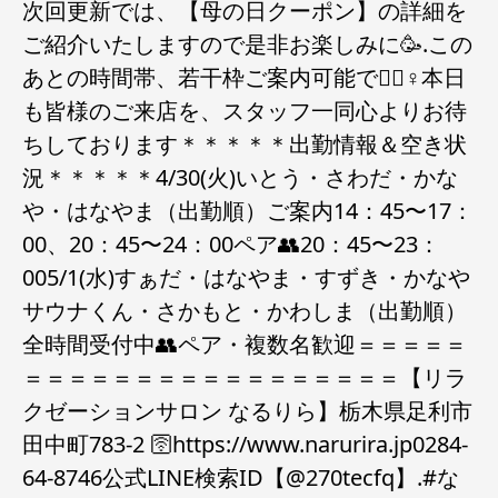
次回更新では、【母の日クーポン】の詳細を
ご紹介いたしますので是非お楽しみに🥳.この
あとの時間帯、若干枠ご案内可能です🏻‍♀️本日
も皆様のご来店を、スタッフ一同心よりお待
ちしております＊＊＊＊＊出勤情報＆空き状
況＊＊＊＊＊4/30(火)いとう・さわだ・かな
や・はなやま（出勤順）ご案内14：45〜17：
00、20：45〜24：00ペア👥20：45〜23：
005/1(水)すぁだ・はなやま・すずき・かなや
サウナくん・さかもと・かわしま（出勤順）
全時間受付中👥ペア・複数名歓迎＝＝＝＝＝
＝＝＝＝＝＝＝＝＝＝＝＝＝＝＝＝＝【リラ
クゼーションサロン なるりら】栃木県足利市
田中町783-2 🛜https://www.narurira.jp️0284-
64-8746️公式LINE検索ID【@270tecfq】.#な