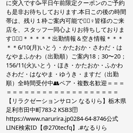
に突入です🥳平日午前限定クーポンのご予約
も是非お待ちしております.本日この後の時間
帯は、残り１枠ご案内可能です🏻‍♀️皆様のご来
店を、スタッフ一同心よりお待ちしておりま
す🧚🏻‍♀️＊＊＊＊＊出勤情報＆空き情報＊＊＊
＊＊6/10(月)いとう・かたおか・さわだ・は
なやまふかわ（出勤順）ご案内18；30〜20；
156/11(火)いとう・ほき・かたおか・ふかわ
さわだ・はなやま・ゆうき・ますだ（出勤
順）全時間受付中👥ペア・複数名歓迎＝＝＝
＝＝＝＝＝＝＝＝＝＝＝＝＝＝＝＝＝＝＝
【リラクゼーションサロン なるりら】栃木県
足利市田中町783-2 KSB3🛜
https://www.narurira.jp️0284-64-8746️公式
LINE検索ID【@270tecfq】.#なるりら