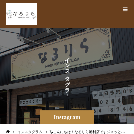
イ
ン
ス
タ
グ
ラ
ム
Instagram
インスタグラム
🦫こんにちは！なるりら足利店ですジメッと感じる日が増えてきましたが関東もそろそろ梅雨入りでしょうかここのところ月曜日は雨確率がかなり高いそうで、今日も例外なく今にも降り出しそうな足利市そしてこの時期困るのが洗濯物問題🧺なるりらも施術に使うタオルなど毎日大量に洗濯物がでますが、洗濯物乾かない問題にてんてこまいな日々です🥲、、笑すぐ近くにコインランドリーがあるので緊急時にはそちらを利用していますが、皆様は梅雨の洗濯物問題、どう対策されていますか️️さて月曜日ということは、お得な平日に突入です🥳平日午前限定クーポンのご予約も是非お待ちしております.本日この後の時間帯は、残り１枠ご案内可能です🏻‍♀️皆様のご来店を、スタッフ一同心よりお待ちしております🧚🏻‍♀️＊＊＊＊＊出勤情報＆空き情報＊＊＊＊＊6/10(月)いとう・かたおか・さわだ・はなやまふかわ（出勤順）ご案内18；30〜20；156/11(火)いとう・ほき・かたおか・ふかわさわだ・はなやま・ゆうき・ますだ（出勤順）全時間受付中👥ペア・複数名歓迎＝＝＝＝＝＝＝＝＝＝＝＝＝＝＝＝＝＝＝＝＝＝【リラクゼーションサロン なるりら】栃木県足利市田中町783-2 KSB3🛜https://www.narurira.jp️0284-64-8746️公式LINE検索ID【@270tecfq】.#なるりら #narurira #リラク #リラクゼーションサロン #マッサージ #快眠 #浮腫改善 #肩こり解消 #足ツボ #血流促進 #夏バテ解消 #免疫力向上 #筋膜リリース #揉みほぐし #リンパマッサージ #ヘッドマッサージ #オイルマッサージ #足利 #栃木 #ashikaga #足利市 #栃木県足利市 #足利もみほぐし #足利サロン #自律神経 #肩首 #オプション多数 #当日予約OK – from Instagram