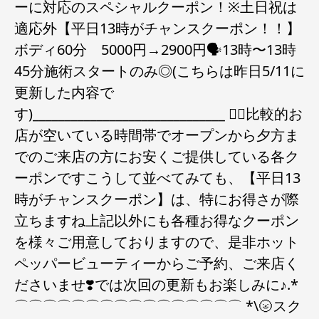
ーに対応のスペシャルクーポン！※土日祝は
適応外️【平日13時がチャンスクーポン！！】
ボディ60分 5000円→2900円🗣️13時〜13時
45分施術スタートのみ◎(こちらは昨日5/11に
更新した内容で
す)______________________________ ✍🏻比較的お
店が空いている時間帯でオープンから夕方ま
でのご来店の方にお安くご提供している各ク
ーポンですこうして並べてみても、【平日13
時がチャンスクーポン】は、特にお得さが際
立ちますね上記以外にも各種お得なクーポン
を様々ご用意しておりますので、是非ホット
ペッパービューティーからご予約、ご来店く
ださいませ️❣️では次回の更新もお楽しみに♪.*
⌒⌒⌒⌒⌒⌒⌒⌒⌒⌒⌒⌒⌒⌒⌒⌒ *\🌝スク