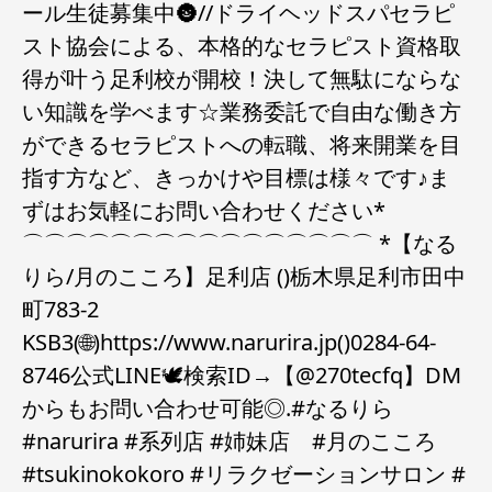
ール生徒募集中🌚//ドライヘッドスパセラピ
スト協会による、本格的なセラピスト資格取
得が叶う足利校が開校！決して無駄にならな
い知識を学べます☆業務委託で自由な働き方
ができるセラピストへの転職、将来開業を目
指す方など、きっかけや目標は様々です♪ま
ずはお気軽にお問い合わせください*
⌒⌒⌒⌒⌒⌒⌒⌒⌒⌒⌒⌒⌒⌒⌒⌒ *【なる
りら/月のこころ】足利店 ()栃木県足利市田中
町783-2
KSB3(🌐)https://www.narurira.jp()0284-64-
8746公式LINE🕊検索ID→【@270tecfq】DM️
からもお問い合わせ可能◎.#なるりら
#narurira #系列店 #姉妹店 #月のこころ
#tsukinokokoro #リラクゼーションサロン #