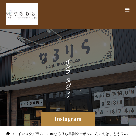
イ
ン
ス
タ
グ
ラ
ム
Instagram
インスタグラム
🎟️なるりら早割クーポン.こんにちは、もうりです♪本日は、なるりら足利店ホットペッパービューティー掲載中の【日時限定クーポン】のご紹介です🏻‍♀️______________________________ ✍🏻️【平日10時〜15時限定】・ボディ60分 5000円→3500円・ボディ90分 7000→5500円🗣️オープン10時〜15時までの施術開始で半額近い割引で、売れ筋の60分を超特価で受けられちゃいます☆️【平日午前限定】朝割・60分以上の全メニュー 2000円OFF♪🗣️オープン10時〜11時59分までの施術開始で60分以上のメニューに対応のスペシャルクーポン！※土日祝は適応外️【平日13時がチャンスクーポン！！】ボディ60分 5000円→2900円🗣️13時〜13時45分施術スタートのみ◎(こちらは昨日5/11に更新した内容です)______________________________ ✍🏻比較的お店が空いている時間帯でオープンから夕方までのご来店の方にお安くご提供している各クーポンですこうして並べてみても、【平日13時がチャンスクーポン】は、特にお得さが際立ちますね上記以外にも各種お得なクーポンを様々ご用意しておりますので、是非ホットペッパービューティーからご予約、ご来店くださいませ️❣️では次回の更新もお楽しみに♪.* ⌒⌒⌒⌒⌒⌒⌒⌒⌒⌒⌒⌒⌒⌒⌒⌒ *\🌝スクール生徒募集中🌚//ドライヘッドスパセラピスト協会による、本格的なセラピスト資格取得が叶う足利校が開校！決して無駄にならない知識を学べます☆業務委託で自由な働き方ができるセラピストへの転職、将来開業を目指す方など、きっかけや目標は様々です♪まずはお気軽にお問い合わせください* ⌒⌒⌒⌒⌒⌒⌒⌒⌒⌒⌒⌒⌒⌒⌒⌒ *【なるりら/月のこころ】足利店 ()栃木県足利市田中町783-2 KSB3(🌐)https://www.narurira.jp()0284-64-8746公式LINE🕊検索ID→【@270tecfq】DM️からもお問い合わせ可能◎.#なるりら #narurira #系列店 #姉妹店 #月のこころ #tsukinokokoro #リラクゼーションサロン #リラク #整体 #マッサージ #足利マッサージ #もみほぐし #ドライヘッドスパ #headspa #栃木 #足利 #足利市 #あしかが #ashikaga #群馬 #太田 #太田市 #佐野