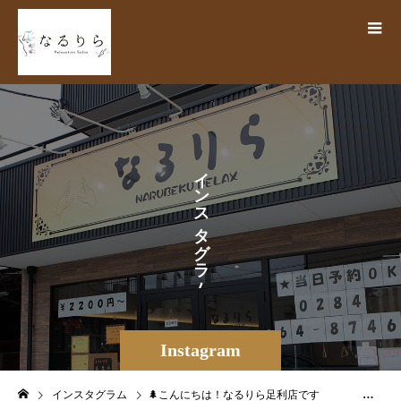
イ
ン
ス
タ
グ
ラ
ム
Instagram
インスタグラム
🌲こんにちは！なるりら足利店です 本日７月7日は七夕です織姫と彦星の伝説や笹飾りなど日本の伝統的行事として昔から親しまれてきました七夕の料理を食べたり…短冊に願いごとを書いたり…各地で七夕まつりが開催されるなどイベントが沢山あるとなんだかワクワクしますねですが！本日は大変気温が高く地域によっては40℃近い所もあるそうなので皆様、熱中症にはお気をつけ下さい♪ 本日も通常通り営業しております！当日のご予約や即時予約も可能です‍♀️当店、お得なクーポンも多数掲載中ですので気になる方は是非ご覧下さい♪スタッフ一同心よりご来店をお待ちしております 〜〜〜〜〜出勤情報＆空き情報〜〜〜〜〜〜7/7(日)ふかわ・さわだ・はなやま・すずきゆうき・かわしま・ますだ・さかもと（出勤順）ご案内18:00〜24:00 ペア👥18:00〜22:007/8(月)いとう・かたおか・さわだはなやま・ふかわ（出勤順）ご案内全時間受付中 👥ペア・複数名歓迎◎＝＝＝＝＝＝＝＝＝＝＝＝＝＝＝＝＝＝＝＝＝＝【リラクゼーションサロン なるりら】栃木県足利市田中町783-2 KSB3🛜https://www.narurira.jp️0284-64-8746️公式LINE検索ID【@270tecfq】#なるりら #narurira #リラク #リラクゼーションサロン #マッサージ#七夕 #夏バテ#リフレッシュ#快眠 #浮腫改善 #肩こり解消 #足ツボ #血流促進 #免疫力向上 #筋膜リリース #揉みほぐし #リンパマッサージ #ヘッドマッサージ #オイルマッサージ #足利 #栃木 #ashikaga #足利市 #栃木県足利市 #足利もみほぐし #足利サロン #自律神経#肩首#オプション多数#当日予約ok – from Instagram