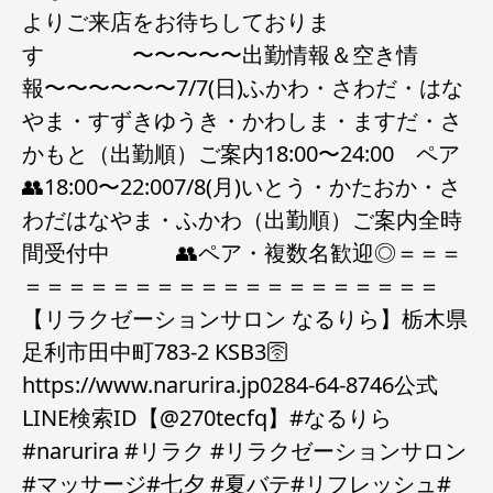
よりご来店をお待ちしておりま
す 〜〜〜〜〜出勤情報＆空き情
報〜〜〜〜〜〜7/7(日)ふかわ・さわだ・はな
やま・すずきゆうき・かわしま・ますだ・さ
かもと（出勤順）ご案内18:00〜24:00 ペア
👥18:00〜22:007/8(月)いとう・かたおか・さ
わだはなやま・ふかわ（出勤順）ご案内全時
間受付中 👥ペア・複数名歓迎◎＝＝＝
＝＝＝＝＝＝＝＝＝＝＝＝＝＝＝＝＝＝＝
【リラクゼーションサロン なるりら】栃木県
足利市田中町783-2 KSB3🛜
https://www.narurira.jp️0284-64-8746️公式
LINE検索ID【@270tecfq】#なるりら
#narurira #リラク #リラクゼーションサロン
#マッサージ#七夕 #夏バテ#リフレッシュ#