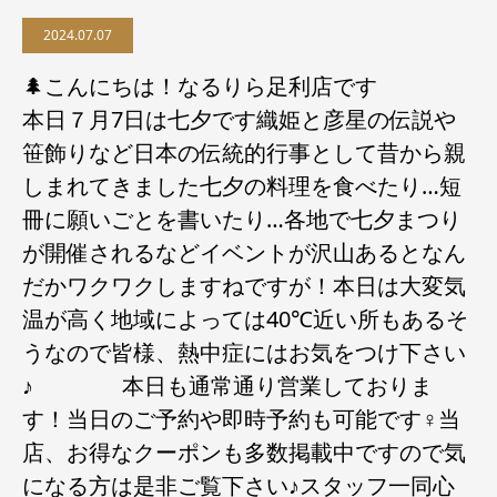
2024.07.07
🌲こんにちは！なるりら足利店です
本日７月7日は七夕です織姫と彦星の伝説や
笹飾りなど日本の伝統的行事として昔から親
しまれてきました七夕の料理を食べたり…短
冊に願いごとを書いたり…各地で七夕まつり
が開催されるなどイベントが沢山あるとなん
だかワクワクしますねですが！本日は大変気
温が高く地域によっては40℃近い所もあるそ
うなので皆様、熱中症にはお気をつけ下さい
♪ 本日も通常通り営業しておりま
す！当日のご予約や即時予約も可能です‍♀️当
店、お得なクーポンも多数掲載中ですので気
になる方は是非ご覧下さい♪スタッフ一同心