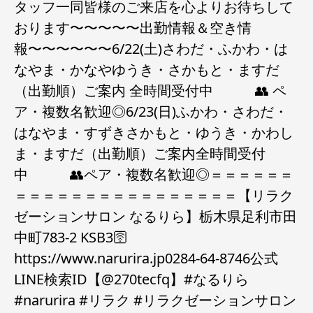
タッフ一同皆様のご来店を心よりお待ちして
おります〜〜〜〜〜出勤情報＆空き情
報〜〜〜〜〜〜6/22(土)さわだ・ふかわ・は
なやま・かなやゆうき・さかもと・ますだ
（出勤順）ご案内 全時間受付中 👥 ペ
ア・複数名歓迎◎6/23(日)ふかわ・さわだ・
はなやま・すずきさかもと・ゆうき・かわし
ま・ますだ（出勤順）ご案内全時間受付
中 👥ペア・複数名歓迎◎＝＝＝＝＝＝
＝＝＝＝＝＝＝＝＝＝＝＝＝＝＝＝【リラク
ゼーションサロン なるりら】栃木県足利市田
中町783-2 KSB3🛜
https://www.narurira.jp️0284-64-8746️公式
LINE検索ID【@270tecfq】#なるりら
#narurira #リラク #リラクゼーションサロン