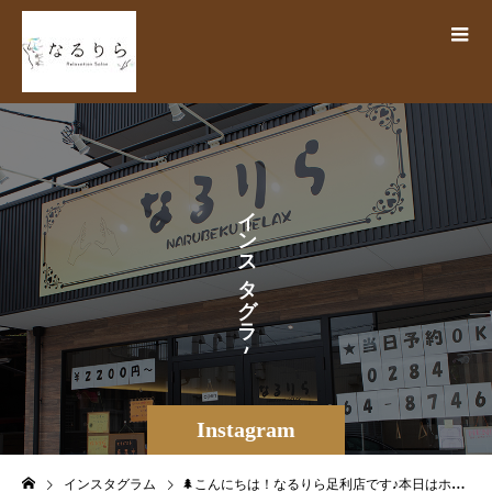
イ
ン
ス
タ
グ
ラ
ム
Instagram
インスタグラム
🌲こんにちは！なるりら足利店です♪本日はホットペッパー引用で口コミ投稿を2件ご紹介です＊＊＊＊＊＊＊＊＊＊＊＊＊＊＊＊＊＊50代女性︎担当:いとう︎ご利用クーポン 【平日10時〜15時限定】ボディ60分50代女性︎担当:はなやま︎ご利用クーポン 【定番☆オススメ】ボディ90分＊＊＊＊＊＊＊＊＊＊＊＊＊＊＊＊＊＊お忙しい中口コミ投稿して頂きありがとうございます❣️なるりらではお得なクーポンを多数発行しておりますがその月にしか発行しない『期間限定クーポン』も…お見逃しのないようチェックしてみて下さい♪スタッフ一同皆様のご来店を心よりお待ちしております〜〜〜〜〜出勤情報＆空き情報〜〜〜〜〜〜6/22(土)さわだ・ふかわ・はなやま・かなやゆうき・さかもと・ますだ（出勤順）ご案内 全時間受付中 👥 ペア・複数名歓迎◎6/23(日)ふかわ・さわだ・はなやま・すずきさかもと・ゆうき・かわしま・ますだ（出勤順）ご案内全時間受付中 👥ペア・複数名歓迎◎＝＝＝＝＝＝＝＝＝＝＝＝＝＝＝＝＝＝＝＝＝＝【リラクゼーションサロン なるりら】栃木県足利市田中町783-2 KSB3🛜https://www.narurira.jp️0284-64-8746️公式LINE検索ID【@270tecfq】#なるりら #narurira #リラク #リラクゼーションサロン #マッサージ #口コミ#夏バテ#リフレッシュ#快眠 #浮腫改善 #肩こり解消 #足ツボ #血流促進 #免疫力向上 #筋膜リリース #揉みほぐし #リンパマッサージ #ヘッドマッサージ #オイルマッサージ #足利 #栃木 #ashikaga #足利市 #栃木県足利市 #足利もみほぐし #足利サロン #自律神経 #肩首 #オプション多数 #当日予約OK – from Instagram