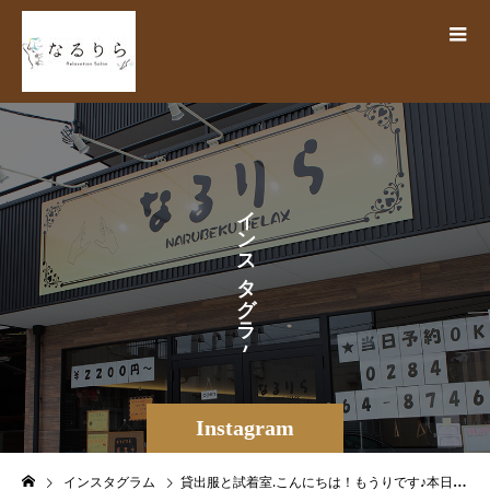
イ
ン
ス
タ
グ
ラ
ム
Instagram
インスタグラム
貸出服と試着室.こんにちは！もうりです♪本日は、【なるりら / 月のこころ】両店舗共用、貸し出し服のご案内をさせていただきます️装飾のあるお洋服でお越しの方や、よりリラックスしたい方、オイルやクリームを使う施術の方など伸縮性のある着心地の良いジャージを無料でご用意していますのでお気軽にご利用ください🏻❣️貸し出しサイズはS / M / L / LL / 3Lまでで上下半袖と上下長袖があり、各在庫数が異なる為在庫が無い場合には、前後のサイズをご提案させていただくことがございます🏻‍♀️一度使用した貸し出し服は、その都度クリーニングしていますのでいつでも清潔&安心です☘️お仕事帰りやお出掛けのついでにご来店される際にも気兼ねなくお越しください🏻‍♀️では次回の更新もお楽しみに♪* ⌒⌒⌒⌒⌒⌒⌒⌒⌒⌒⌒⌒⌒⌒⌒⌒ *\🌝スクール生徒募集中🌚//ドライヘッドスパセラピスト協会による、セラピスト資格取得が叶う足利校が開校！お気軽にお問い合わせ、ご応募ください* ⌒⌒⌒⌒⌒⌒⌒⌒⌒⌒⌒⌒⌒⌒⌒⌒ *【なるりら/月のこころ】足利店 ()栃木県足利市田中町783-2 KSB3(🌐)https://www.narurira.jp()0284-64-8746公式LINE🕊検索ID→【@270tecfq】DM️からもお問い合わせ可能◎.#なるりら #narurira #系列店 #姉妹店 #月のこころ #tsukinokokoro #リラクゼーションサロン #リラク #整体 #マッサージ #足利マッサージ #もみほぐし #ドライヘッドスパ #headspa #栃木 #足利 #足利市 #あしかが #ashikaga #群馬 #太田 #太田市 #佐野