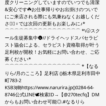
度クリーニングしていますのでいつでも清潔
&安心です☘️お仕事帰りやお出掛けのついで
にご来店される際にも気兼ねなくお越しくだ
さい🏻‍♀️では次回の更新もお楽しみに♪*
⌒⌒⌒⌒⌒⌒⌒⌒⌒⌒⌒⌒⌒⌒⌒⌒ *\🌝スク
ール生徒募集中🌚//ドライヘッドスパセラピ
スト協会による、セラピスト資格取得が叶う
足利校が開校！お気軽にお問い合わせ、ご応
募ください*
⌒⌒⌒⌒⌒⌒⌒⌒⌒⌒⌒⌒⌒⌒⌒⌒ *【なる
りら/月のこころ】足利店 ()栃木県足利市田中
町783-2
KSB3(🌐)https://www.narurira.jp()0284-64-
8746公式LINE🕊検索ID→【@270tecfq】DM️
からもお問い合わせ可能◎.#なるりら