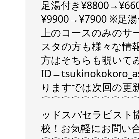
足湯付き¥8800→¥
¥9900→¥7900 ※足湯付き
上のコースのみのサ
スタの方も様々な情
方はそちらも覗いて
ID→tsukinokok
ります️では次回の更新
⌒⌒⌒⌒⌒⌒⌒⌒⌒⌒⌒
ッドスパセラピスト
校！お気軽にお問い