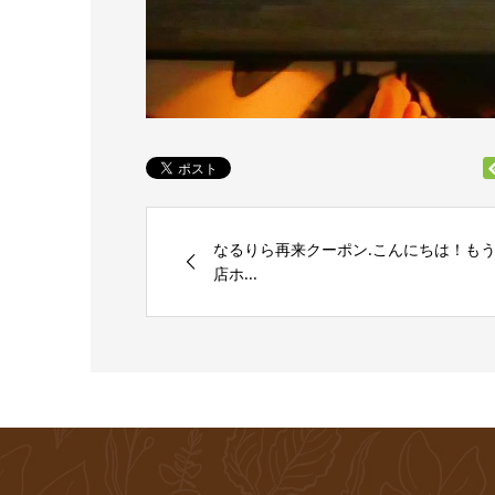
なるりら再来クーポン.こんにちは！も
店ホ...