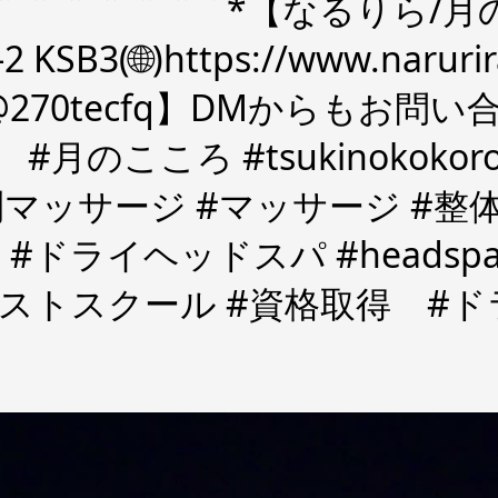
⌒⌒⌒⌒⌒⌒ *【なるりら/月の
3(🌐)https://www.narurira
【@270tecfq】DM️からもお問
利店 #月のこころ #tsukinoko
利マッサージ #マッサージ #整体
ドライヘッドスパ #headspa
ラピストスクール #資格取得 