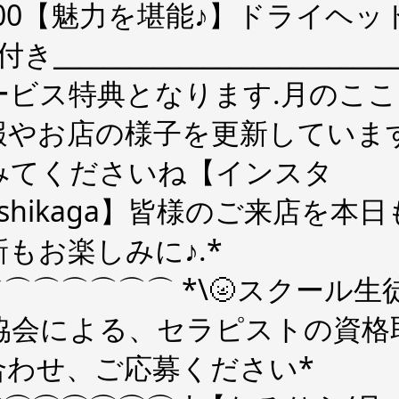
6600【魅力を堪能♪】ドライヘッ
_________________________
ービス特典となります.月のこ
報やお店の様子を更新していま
みてくださいね【インスタ
oro_ashikaga】皆様のご来
もお楽しみに♪.*
⌒⌒⌒⌒⌒ *\🌝スクール生徒
協会による、セラピストの資格
合わせ、ご応募ください*