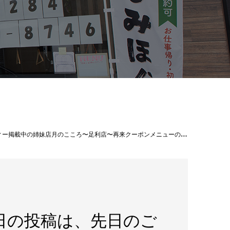
/ドライヘッドスパセラピスト協会による、セラピストの資格取得が叶う足利校が開校！お気軽にお問い合わせ、ご応募ください* ⌒⌒⌒⌒⌒⌒⌒⌒⌒⌒⌒⌒⌒⌒⌒⌒ *【なるりら/月のこころ】足利店 ()栃木県足利市田中町783-2 KSB3(🌐)https://www.narurira.jp()0284-64-8746公式LINE🕊検索ID→【@270tecfq】DM️からもお問い合わせ可能◎.#なるりら #narurira #足利店 #月のこころ #tsukinokokoro #リラクゼーションサロン #リラク #足利マッサージ #マッサージ #整体 #揉みほぐし #もみほぐし #ヘッドスパ #ドライヘッドスパ #headspa #足利 #栃木 #足利市駅 #JR足利駅 #セラピストスクール #資格取得 #ドライヘッドスパセラピストスクール
日の投稿は、先日のご