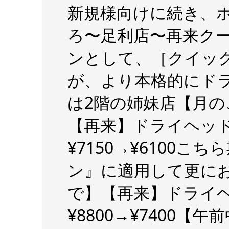
新規様向けに続き、
ろ〜足利店〜再来クー
ンとして、［クイッ
が、より本格的にド
は2階の姉妹店【月のこころ】がオ
【再来】ドライヘッド
¥7150→¥6100
ン』に適用して更にお安
で】【再来】ドライヘ
¥8800→¥7400【