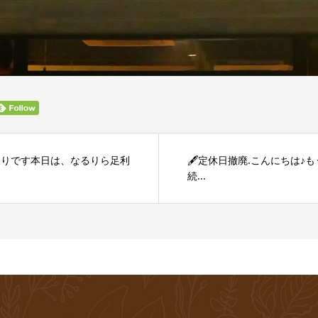
うりです本日は、なるりら足利
🖋️定休日撤廃.こんにちは
続...