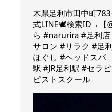
⌒⌒⌒⌒⌒⌒⌒⌒⌒⌒
木県足利市田中町783-2 KSB
式LINE🕊検索ID→
ら #narurira #足
サロン #リラク #足
ほぐし #ヘッドスパ #
駅 #JR足利駅 #セ
ピストスクール