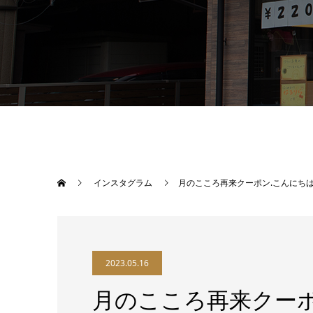
インスタグラム
月のこころ再来クーポン.こんにちは♪もうりです本日の投稿は、先日のご新規様向けに続き、ホットペッパービューティー掲載中の姉妹店月のこころ〜足利店〜再来クーポンメニューのご案内です🏻‍♀️なるりらにもオプションとして、［クイックヘッドスパ］15分のメニューはご用意していますが、より本格的にドライヘッドスパで頭をほぐしたい！というお客様には2階の姉妹店【月のこころ】がオススメ🏻______________
2023.05.16
月のこころ再来クーポ