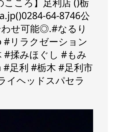
こころ】足利店 ()栃
.jp()0284-64-8746公
い合わせ可能◎.#なるり
koro #リラクゼーション
 #揉みほぐし #もみ
 #足利 #栃木 #足利市
#ドライヘッドスパセラ