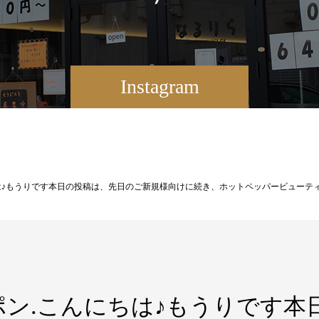
Instagram
________________ ✍🏻【再来】ドライヘッドスパ45分+眼筋ほぐし15分 ※足湯なし¥7150→¥6100こちら期間限定で、同メニューを『母の日ごめんねクーポン』に適用して更にお安く¥5500でご案内中です️【女性限定/5月21日まで】【再来】ドライヘッドスパ60分＋眼筋ほぐし15分 ※足湯付き¥8800→¥7400【午前中限定】ドライヘッドスパ60分+眼筋ほぐし15分 ※足湯付き¥8800→¥6600【魅力を堪能♪】ドライヘッドスパ90分¥9900→¥7900 ※足湯付き______________________________ ✍🏻※足湯は60分以上のコースのみのサービス特典となります.月のこころ〜足利店〜のインスタの方も様々な情報やお店の様子を更新していますのでぜひ気になった方はそちらも覗いてみてくださいね【インスタID→tsukinokokoro_ashikaga】皆様のご来店を本日も心よりお待ちしております️では次回の更新もお楽しみに♪.* ⌒⌒⌒⌒⌒⌒⌒⌒⌒⌒⌒⌒⌒⌒⌒⌒ *\🌝スクール生徒募集中🌚/
ン.こんにちは♪もうりです本