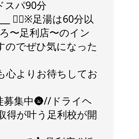
ドスパ90分
_____ ✍🏻※足湯は60分以
ころ〜足利店〜のイン
すのでぜひ気になった
店を本日も心よりお待ちしてお
募集中🌚//ドライヘ
取得が叶う足利校が開