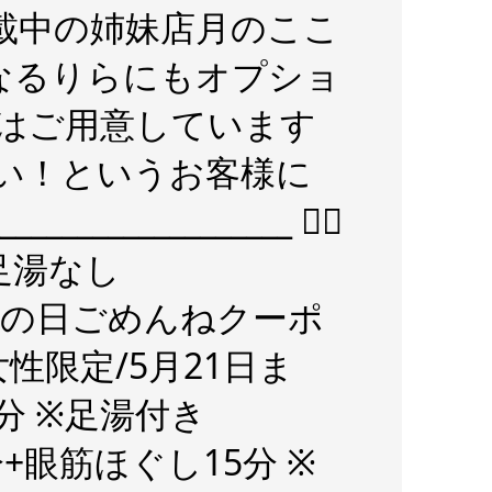
載中の姉妹店月のここ
️なるりらにもオプショ
ーはご用意しています
い！というお客様に
____________ ✍🏻
足湯なし
『母の日ごめんねクーポ
性限定/5月21日ま
分 ※足湯付き
+眼筋ほぐし15分 ※