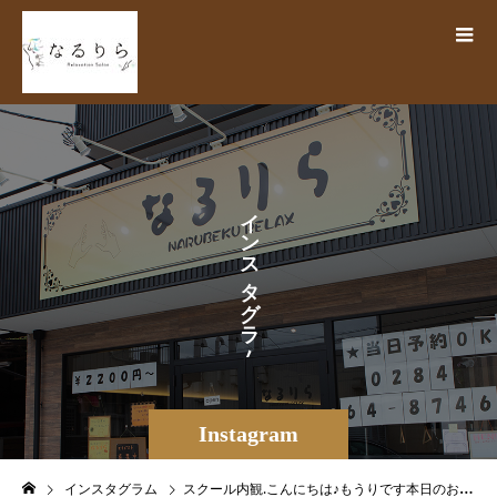
イ
ン
ス
タ
グ
ラ
ム
Instagram
インスタグラム
スクール内観.こんにちは♪もうりです本日のお写真は、ドライヘッドスパセラピスト足利校の内観風景となっております4月も下旬となり、1ヶ月前まではほぼ未経験だったセラピストスクールの卒業生も姉妹店【月のこころ】にて既に続々と施術デビューしています【なるりら】でもオプション＋15分のクイックドライヘッドスパは施術可能ですがより本格的なドライヘッドスパをご希望の方は、スタッフ全員がセラピスト二級を取得済みの【月のこころ】での施術もぜひ体験してみてください🤗また当店ではセラピスト育成にも力を入れており、ドライヘッドスパセラピストスクールも3月に足利校が開校しております完全未経験の方でも最短計5日間の短期間でセラピスト資格が取得できちゃいますお身体の事も学べますので絶対に『無駄にならない知識』です🏻新たな挑戦は何歳になっても不安がつきものではありますが、それと同時に、新たに見える景色に少しわくわくしますよね️♪当スクールでは、少人数ならではの体制で資格取得から店舗でのデビューまで完全サポート致します！安心してお任せください🏻❣️まずは詳細のお問い合わせを🏻‍♀️.では次回の更新もお楽しみに♪.【なるりら】【月のこころ】足利店 総合案内TEL0284-64-8746DM️からも受付可能.#なるりら #narurira #月のこころ #tsukinokokoro #リラクゼーションサロン #揉みほぐし #もみほぐし #整体 #癒し #快眠#ドライヘッドスパ #ヘッドスパ#足利 #栃木 #足利市駅 #JR足利駅 #わたらせ川 #アピタ足利 #たいらや #白鴎大学 #足利くるみ幼稚園 #セラピストスクール足利校 #生徒募集