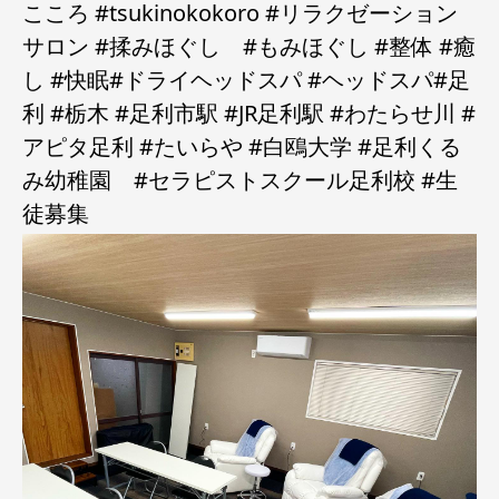
こころ #tsukinokokoro #リラクゼーション
サロン #揉みほぐし #もみほぐし #整体 #癒
し #快眠#ドライヘッドスパ #ヘッドスパ#足
利 #栃木 #足利市駅 #JR足利駅 #わたらせ川 #
アピタ足利 #たいらや #白鴎大学 #足利くる
み幼稚園 #セラピストスクール足利校 #生
徒募集