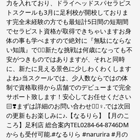
力を入れており、ドライヘッドスパセラピス
トスクールも3月に足利校が開校しておりま
す完全未経験の方でも最短計5日間の短期間
でセラピスト資格が取得できちゃいますお身
体の事も学べますので絶対に『無駄にならな
い知識』です🏻新たな挑戦は何歳になっても不
安がつきものではありますが、それと同時
に、新たに見える景色に少しわくわくします
よね️♪当スクールでは、少人数ならではの体
制で資格取得から店舗でのデビューまで完全
サポート致します！安心してお任せください
🏻❣️まずは詳細のお問い合わせを🏻‍♀️.では次回
の更新もお楽しみに♪.【なるりら】【月のこ
ころ】足利店 総合案内TEL0284-64-8746DM️
からも受付可能.#なるりら #narurira #月の