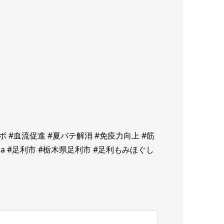
ツボ #血流促進 #夏バテ解消 #免疫力向上 #筋
ga #足利市 #栃木県足利市 #足利もみほぐし