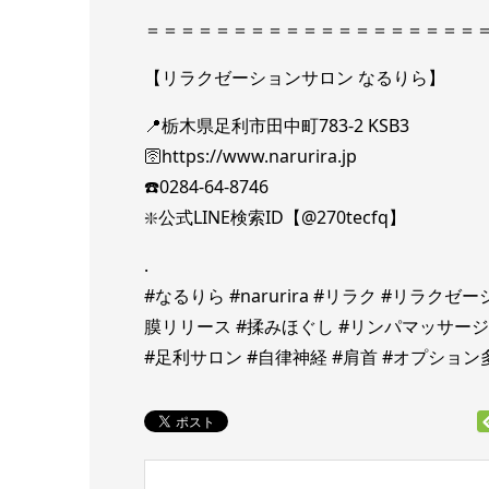
＝＝＝＝＝＝＝＝＝＝＝＝＝＝＝＝＝＝＝
【リラクゼーションサロン なるりら】
📍栃木県足利市田中町783-2 KSB3
🛜https://www.narurira.jp
☎️0284-64-8746
❇️公式LINE検索ID【@270tecfq】
.
#なるりら #narurira #リラク #リラク
膜リリース #揉みほぐし #リンパマッサージ #
#足利サロン #自律神経 #肩首 #オプション