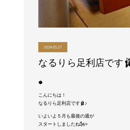
2024.05.27
なるりら足利店です🩰
🥥
こんにちは！
なるりら足利店です🩰♪
いよいよ５月も最後の週が
スタートしましたね🗽⭐️