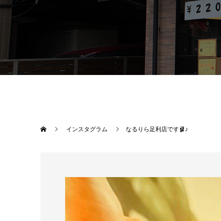
インスタグラム
なるりら足利店です🩰♪