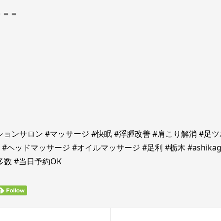
＝＝＝
ゼーションサロン #マッサージ #快眠 #浮腫改善 #肩こり解消 #足
ヘッドマッサージ #オイルマッサージ #足利 #栃木 #ashika
多数 #当日予約OK