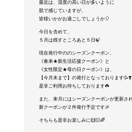
最近は、湿度の高い日が多いように
肌で感じていますが、
皆様いかがお過ごしでしょうか🎈
今日を含めて、
５月は残すところあと５日🍃
現在発行中ののシーズンクーポン、
《春来★新生活応援クーポン》と
《女性限定★母の日クーポン》は、
【今月末まで】の発行となっております🥳❣️
是非ご利用お待ちしております☘️
また、来月にはシーズンクーポンが更新さ
新クーポンが２件発行予定です🎉
そちらも是非お楽しみに🙌🏻🌈