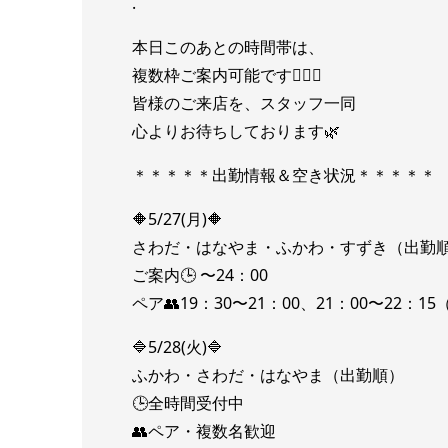
.
本日このあとの時間帯は、
複数枠ご案内可能です🙆🏻‍♀️
皆様のご来店を、スタッフ一同
心よりお待ちしております🌿
＊＊＊＊＊出勤情報＆空き状況＊＊＊＊＊
🔶5/27(月)🔶
さわだ・はなやま・ふかわ・すずき（出勤
ご案内🕒 〜24：00
ペア👥19：30〜21：00、21：00〜22：1
🔷5/28(火)🔷
ふかわ・さわだ・はなやま（出勤順）
🕒全時間受付中
👥ペア・複数名歓迎