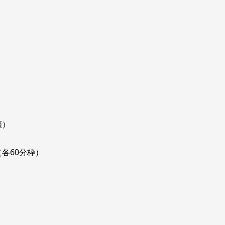
順）
5（各60分枠）