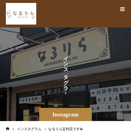
イ
ン
ス
タ
グ
ラ
ム
Instagram
インスタグラム
なるりら足利店です💫