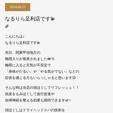
2024.06.23
なるりら足利店です💫
🌈
こんにちは♪
なるりら足利店です💫
先日、関東甲信地方の
梅雨入りが発表されました🪷🫧
梅雨に入ると天気が不安定で
「身体がだるい」や「やる気がでない」などの
症状を感じる方もいらっしゃると思います😥
そんな時は当店の頭ほぐしでリフレッシュ！！
頭皮をもみほぐして血行促進や
自律神経を整える効果も期待できます🌿✨
頭ほぐしはドライヘッドスパの技術を