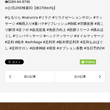
☎️0284-64-8746
❇️公式LINE検索ID【@270tecfq】
#なるりら #narurira #リラク #リラクゼーションサロン #マッ
サージ #梅雨入り#夏バテ#リフレッシュ#快眠 #浮腫改善 #肩こ
り解消 #足ツボ #血流促進 #免疫力向上 #筋膜リリース #揉みほ
ぐし #リンパマッサージ #ヘッドマッサージ #オイルマッサージ
#足利 #栃木 #ashikaga #足利市 #栃木県足利市 #足利もみほぐ
し #足利サロン #自律神経 #肩首 #オプション多数 #当日予約OK