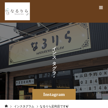
イ
ン
ス
タ
グ
ラ
ム
Instagram
インスタグラム
なるりら足利店です🍃