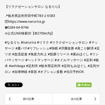
【リラクゼーションサロン なるりら】
📍栃木県足利市田中町783-2 KSB3
🛜https://www.narurira.jp
☎️0284-64-8746
❇️公式LINE検索ID【@270tecfq】
#なるりら #narurira #リラク #リラクゼーションサロン #マッ
サージ #夏バテ#リフレッシュ#快眠 #浮腫改善 #肩こり解消 #足
ツボ #血流促進 #免疫力向上 #筋膜リリース #揉みほぐし #リン
パマッサージ #ヘッドマッサージ #オイルマッサージ #足利 #栃
木 #ashikaga #足利市 #栃木県足利市 #足利もみほぐし #足利サ
ロン #自律神経 #肩首 #オプション多数 #当日予約OK