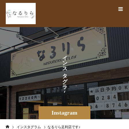
イ
ン
ス
タ
グ
ラ
ム
Instagram
インスタグラム
なるりら足利店です♪