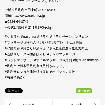
【リラクゼーションサロン なるりら】
📍栃木県足利市田中町783-2 KSB3
🛜https://www.narurira.jp
☎️0284-64-8746
❇️公式LINE検索ID【@270tecfq】
#なるりら #narurira #リラク #リラクゼーションサロン
#マッサージ #梅雨入り#夏バテ#リフレッシュ#快眠
#浮腫改善 #肩こり解消 #足ツボ #血流促進 #免疫力向上
#筋膜リリース #揉みほぐし #リンパマッサージ
#ヘッドマッサージ #オイルマッサージ #足利 #栃木 #ashikaga
#足利市 #栃木県足利市 #足利もみほぐし
#足利サロン #自律神経 #肩首 #オプション多数
#当日予約OK