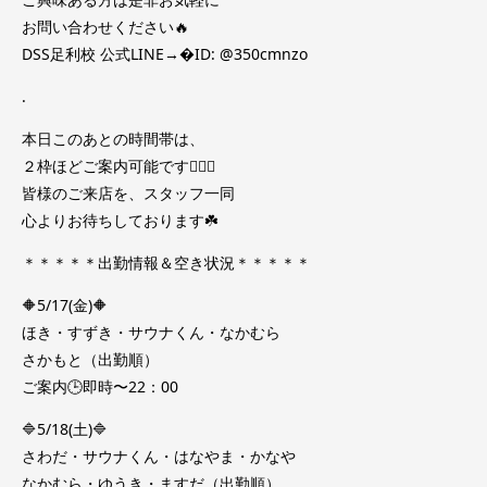
お問い合わせください🔥
DSS足利校 公式LINE→�ID: @350cmnzo
.
本日このあとの時間帯は、
２枠ほどご案内可能です🙆🏻‍♀️
皆様のご来店を、スタッフ一同
心よりお待ちしております☘️
＊＊＊＊＊出勤情報＆空き状況＊＊＊＊＊
🔶5/17(金)🔶
ほき・すずき・サウナくん・なかむら
さかもと（出勤順）
ご案内🕒即時〜22：00
🔷5/18(土)🔷
さわだ・サウナくん・はなやま・かなや
なかむら・ゆうき・ますだ（出勤順）