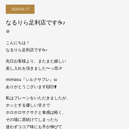
2024.05.17
なるりら足利店です☕️♪
🍪
こんにちは！
なるりら足利店です☕️♪
先日お客様より、またまた嬉しい
差し入れを頂きました〜っ😍🎉
mimasu『シルクサブレ』🥨
ありがとうございます🙌🏻❣️
私はプレーンをいただきましたが、
ホッとする優しい甘さで
ホロホロサクサクと食感は軽く、
その場に居続けてしまったら
迷わずココア味にも手が伸びて