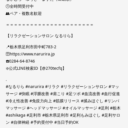
🕒全時間受付中
👥ペア・複数名歓迎
＝＝＝＝＝＝＝＝＝＝＝＝＝＝＝＝＝＝＝＝＝＝
【リラクゼーションサロン なるりら】
📍栃木県足利市田中町783-2
🛜https://www.narurira.jp
☎️0284-64-8746
❇️公式LINE検索ID【@270tecfq】
.
#なるりら #narurira #リラク #リラクゼーションサロン #マッ
サージ #快眠 #浮腫改善 #肩こり #足ツボ #血流改善 #血行促進
#冷え性改善 #免疫力向上 #筋膜リリース #揉みほぐし #リンパ
マッサージ #ヘッドマッサージ #オイルマッサージ #足利 #栃木
#ashikaga #足利市 #栃木県足利市 #足利もみほぐし #足利サロ
ン #自律神経 #予約受付中 #当日予約OK