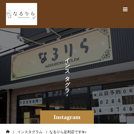
イ
ン
ス
タ
グ
ラ
ム
Instagram
インスタグラム
なるりら足利店です☕️♪