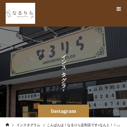
イ
ン
ス
タ
グ
ラ
ム
Instagram
インスタグラム
こんばんは！なるりら足利店です♪なんと！！ついに本日からお隣のお店がグランドオープンだそうで営業中には美味しそうな香りが…🤤その名も、『キッチン麺とカレ』❣️営業時間 / 11：00〜20：00定休日 / 日曜日オープンの14日,15日,16日の3日間は、11：00〜15：00まで、と営業時間が異なるそうですのでご注意ください️開店前から営業を楽しみにしていたなるりらスタッフも多く、もちろん私もそのひとり…好きな食べ物ランキングの上位に常時君臨するであろうラーメンとカレー皆様はどちらがお好きですか🤗🫧当店で存分に身体をほぐしたあと、お隣『麺とカレ』でお腹を満たす♪なんてコースも最高ですね🏻‍♀️また、併設している共用駐車場は8台までのご利用となりますので、満車の際には、お近くパーキングのご利用を何卒お願いいたします🤲🏻.本日この後の時間帯は、要問い合わせ願います🏻‍♀️皆様のご来店を、スタッフ一同心よりお待ちしております＊＊＊＊＊出勤情報＆空き情報＊＊＊＊＊6/15(土)さわだ・はなやま・かなや・なかむらゆうき・さかもと・ますだ（出勤順）全時間受付中👥ペア・複数名歓迎6/16(日)ふかわ・さわだ・はなやま・すずきさかもと・ゆうき・かわしま・ますだ（出勤順）全時間受付中👥ペア・複数名歓迎＝＝＝＝＝＝＝＝＝＝＝＝＝＝＝＝＝＝＝＝＝＝【リラクゼーションサロン なるりら】栃木県足利市田中町783-2 KSB3🛜https://www.narurira.jp️0284-64-8746️公式LINE検索ID【@270tecfq】.#なるりら #narurira #リラク #リラクゼーションサロン #マッサージ #快眠 #浮腫改善 #肩こり解消 #足ツボ #血流促進 #夏バテ解消 #免疫力向上 #筋膜リリース #揉みほぐし #リンパマッサージ #ヘッドマッサージ #オイルマッサージ #足利 #栃木 #ashikaga #足利市 #栃木県足利市 #足利もみほぐし #足利サロン #自律神経 #肩首 #オプション多数 #当日予約OK – from Instagram