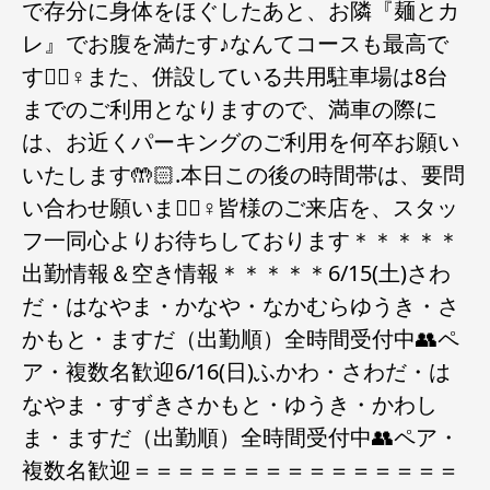
で存分に身体をほぐしたあと、お隣『麺とカ
レ』でお腹を満たす♪なんてコースも最高で
すね🏻‍♀️また、併設している共用駐車場は8台
までのご利用となりますので、満車の際に
は、お近くパーキングのご利用を何卒お願い
いたします🤲🏻.本日この後の時間帯は、要問
い合わせ願います🏻‍♀️皆様のご来店を、スタッ
フ一同心よりお待ちしております＊＊＊＊＊
出勤情報＆空き情報＊＊＊＊＊6/15(土)さわ
だ・はなやま・かなや・なかむらゆうき・さ
かもと・ますだ（出勤順）全時間受付中👥ペ
ア・複数名歓迎6/16(日)ふかわ・さわだ・は
なやま・すずきさかもと・ゆうき・かわし
ま・ますだ（出勤順）全時間受付中👥ペア・
複数名歓迎＝＝＝＝＝＝＝＝＝＝＝＝＝＝＝