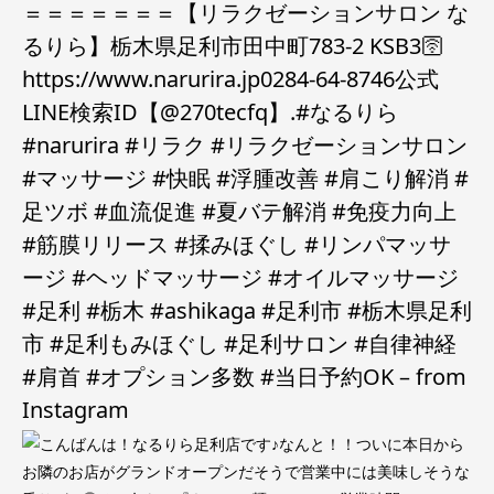
＝＝＝＝＝＝＝【リラクゼーションサロン な
るりら】栃木県足利市田中町783-2 KSB3🛜
https://www.narurira.jp️0284-64-8746️公式
LINE検索ID【@270tecfq】.#なるりら
#narurira #リラク #リラクゼーションサロン
#マッサージ #快眠 #浮腫改善 #肩こり解消 #
足ツボ #血流促進 #夏バテ解消 #免疫力向上
#筋膜リリース #揉みほぐし #リンパマッサ
ージ #ヘッドマッサージ #オイルマッサージ
#足利 #栃木 #ashikaga #足利市 #栃木県足利
市 #足利もみほぐし #足利サロン #自律神経
#肩首 #オプション多数 #当日予約OK – from
Instagram