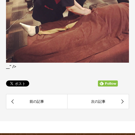
__” />