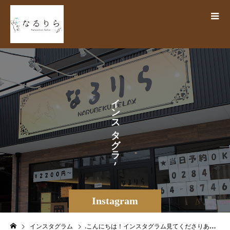
イ
ン
ス
タ
グ
ラ
ム
Instagram
インスタグラム
.こんにちは！インスタグラム見てくださりありがとうございます(＞人＜)今日も営業終わりに練習をしていました！営業終わりって絶好の練習チャンス何ですよね…叫んでも発狂してもイイので( ( ´-` ).oO )…今日も1人生け贄が…ヴわァァァァァァァ…あ"あ"ぁ"ぁぁ"ぁ"ぁぁぁぁぁ…うめいております。痛いのは何処か詰まっているから!!!店長の指導発動です笑山田さん。苦戦。場所と圧力の調整を確認しながら今日も練習に励んでいます(^-^)ノさて。話はすり変わりまして((*´-ω・)??クーポンが新しくなりました!!!新規の方も再来の方もよりオトクなクーポンになりました(☆.☆)ノノぜひご活用くださいなるりらの営業時間は24時までとなっておりますが最終受け付けが22時です！ホットペッパーからのご予約は22時以降取れなくなっている場合がございますm(*_ _)m22時過ぎちゃったけど行きたいなー…なんて思ってお電話頂ければと思います♪♪22時以降のご予約、ご来店の際は気おつけてご来店くださいm(>__