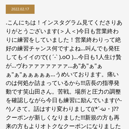
2022.02.17
.こんにちは！インスタグラム見てくださりあ
りがとうございます(＞人＜)今日も営業終わ
りに練習をしていました！営業終わりって絶
好の練習チャンス何ですよね…叫んでも発狂
してもイイので( ( ´-` ).oO )…今日も1人生け贄
が…ヴわァァァァァァァ…あ"あ"ぁ"ぁ
ぁ"ぁ"ぁぁぁぁぁ…うめいております。痛い
のは何処か詰まっているから!!!店長の指導発
動です笑山田さん。苦戦。場所と圧力の調整
を確認しながら今日も練習に励んでいます(^-
^)ノさて。話はすり変わりまして((*´-ω・)??
クーポンが新しくなりました!!!新規の方も再
来の方もよりオトクなクーポンになりました