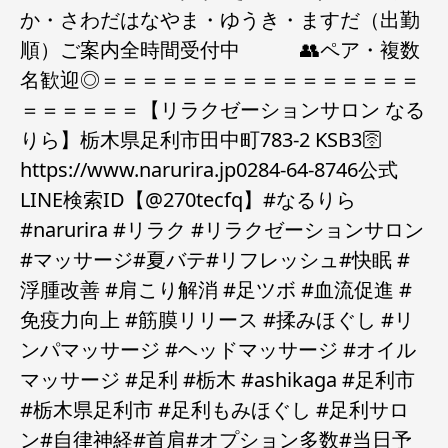
か・さわだはなやま・ゆうき・ますだ（出勤
順）ご案内全時間受付中 👥ペア・複数
名歓迎◎＝＝＝＝＝＝＝＝＝＝＝＝＝＝＝＝
＝＝＝＝＝＝【リラクゼーションサロン なる
りら】栃木県足利市田中町783-2 KSB3🛜
https://www.narurira.jp️0284-64-8746️公式
LINE検索ID【@270tecfq】#なるりら
#narurira #リラク #リラクゼーションサロン
#マッサージ#夏バテ#リフレッシュ#快眠 #
浮腫改善 #肩こり解消 #足ツボ #血流促進 #
免疫力向上 #筋膜リリース #揉みほぐし #リ
ンパマッサージ #ヘッドマッサージ #オイル
マッサージ #足利 #栃木 #ashikaga #足利市
#栃木県足利市 #足利もみほぐし #足利サロ
ン#自律神経#首肩#オプション多数#当日予