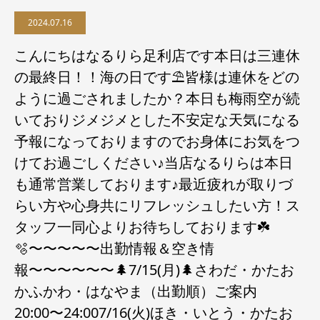
2024.07.16
こんにちはなるりら足利店です本日は三連休
の最終日！！海の日です⛱️皆様は連休をどの
ように過ごされましたか？本日も梅雨空が続
いておりジメジメとした不安定な天気になる
予報になっておりますのでお身体にお気をつ
けてお過ごしください♪当店なるりらは本日
も通常営業しております♪最近疲れが取りづ
らい方や心身共にリフレッシュしたい方！ス
タッフ一同心よりお待ちしております☘️
🫧〜〜〜〜〜出勤情報＆空き情
報〜〜〜〜〜〜🌲7/15(月)🌲さわだ・かたお
かふかわ・はなやま（出勤順）ご案内
20:00〜24:007/16(火)ほき・いとう・かたお