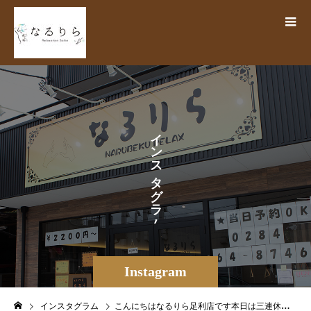
イ
ン
ス
タ
グ
ラ
ム
Instagram
インスタグラム
こんにちはなるりら足利店です本日は三連休の最終日！！海の日です⛱️皆様は連休をどのように過ごされましたか？本日も梅雨空が続いておりジメジメとした不安定な天気になる予報になっておりますのでお身体にお気をつけてお過ごしください♪当店なるりらは本日も通常営業しております♪最近疲れが取りづらい方や心身共にリフレッシュしたい方！スタッフ一同心よりお待ちしております☘️🫧〜〜〜〜〜出勤情報＆空き情報〜〜〜〜〜〜🌲7/15(月)🌲さわだ・かたおかふかわ・はなやま（出勤順）ご案内20:00〜24:007/16(火)ほき・いとう・かたおか・さわだはなやま・ゆうき・ますだ（出勤順）ご案内全時間受付中 👥ペア・複数名歓迎◎＝＝＝＝＝＝＝＝＝＝＝＝＝＝＝＝＝＝＝＝＝＝【リラクゼーションサロン なるりら】栃木県足利市田中町783-2 KSB3🛜https://www.narurira.jp️0284-64-8746️公式LINE検索ID【@270tecfq】#なるりら #narurira #リラク #リラクゼーションサロン #マッサージ#夏バテ#リフレッシュ#快眠 #浮腫改善 #肩こり解消 #足ツボ #血流促進 #免疫力向上 #筋膜リリース #揉みほぐし #リンパマッサージ #ヘッドマッサージ #オイルマッサージ #足利 #栃木 #ashikaga #足利市 #栃木県足利市 #足利もみほぐし #足利サロン#自律神経#首肩#オプション多数#当日予約ok – from Instagram