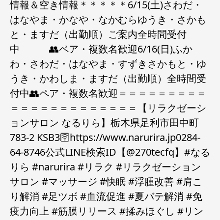
情報＆空き情報＊＊＊＊＊6/15(土)さわだ・
はなやま・かなや・なかむらゆうき・さかも
と・ますだ（出勤順）ご案内全時間受付
中 👥ペア・複数名歓迎6/16(日)ふか
わ・さわだ・はなやま・すずきさかもと・ゆ
うき・かわしま・ますだ（出勤順）全時間受
付中👥ペア・複数名歓迎＝＝＝＝＝＝＝＝＝
＝＝＝＝＝＝＝＝＝＝＝＝＝【リラクゼーシ
ョンサロン なるりら】栃木県足利市田中町
783-2 KSB3🛜https://www.narurira.jp️0284-
64-8746️公式LINE検索ID【@270tecfq】#なる
りら #narurira #リラク #リラクゼーション
サロン #マッサージ #快眠 #浮腫改善 #肩こ
り解消 #足ツボ #血流促進 #夏バテ解消 #免
疫力向上 #筋膜リリース #揉みほぐし #リン