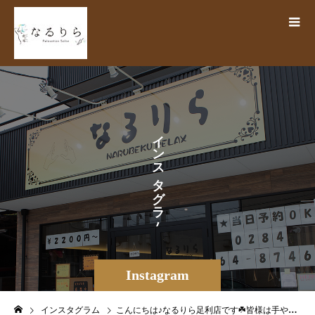
イ
ン
ス
タ
グ
ラ
ム
Instagram
インスタグラム
こんにちは♪なるりら足利店です☘️皆様は手や足先などの〝冷え〟を感じたことはありますか？？〝冷え〟と聞くと冬のイメージが強いですが今の時期でも冷房の効きすぎや薄着など様々な原因で冷え性になりやすい季節です冷えからくる身体の不調はたくさんあり〝疲れやすさ〟や〝むくみ〟の原因にも対策法は様々ですが、その中の１つに…〝ツボ押し〟があります♪当店はオイルやクリームを使用したハンドやフットのメニューや〝お得なクーポン〟も発行しておりますので気になる方はチェックしてみてください＊＊＊＊＊出勤情報＆空き情報＊＊＊＊＊6/15(土)さわだ・はなやま・かなや・なかむらゆうき・さかもと・ますだ（出勤順）ご案内全時間受付中 👥ペア・複数名歓迎6/16(日)ふかわ・さわだ・はなやま・すずきさかもと・ゆうき・かわしま・ますだ（出勤順）全時間受付中👥ペア・複数名歓迎＝＝＝＝＝＝＝＝＝＝＝＝＝＝＝＝＝＝＝＝＝＝【リラクゼーションサロン なるりら】栃木県足利市田中町783-2 KSB3🛜https://www.narurira.jp️0284-64-8746️公式LINE検索ID【@270tecfq】#なるりら #narurira #リラク #リラクゼーションサロン #マッサージ #快眠 #浮腫改善 #肩こり解消 #足ツボ #血流促進 #夏バテ解消 #免疫力向上 #筋膜リリース #揉みほぐし #リンパマッサージ #ヘッドマッサージ #オイルマッサージ #足利 #栃木 #ashikaga #足利市 #栃木県足利市 #足利もみほぐし #足利サロン #自律神経 #肩首 #オプション多数 #当日予約OK – from Instagram